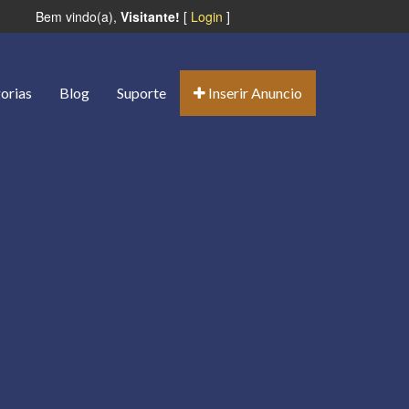
Bem vindo(a),
Visitante!
[
Login
]
orias
Blog
Suporte
Inserir Anuncio