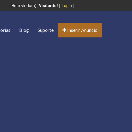
Bem vindo(a),
Visitante!
[
Login
]
orias
Blog
Suporte
Inserir Anuncio