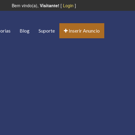
Bem vindo(a),
Visitante!
[
Login
]
orias
Blog
Suporte
Inserir Anuncio