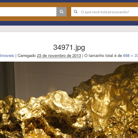
34971.jpg
Imoveis
|
Carregado
23 de novembro de 2013
|
O tamanho total é de
656 × 3