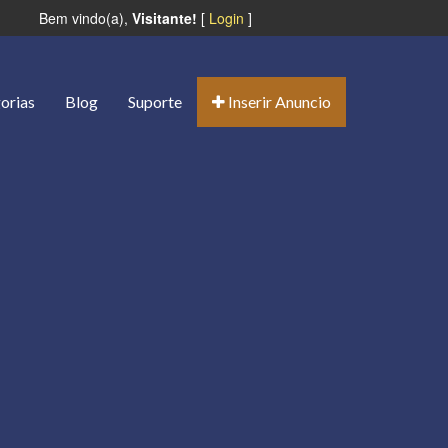
Bem vindo(a),
Visitante!
[
Login
]
orias
Blog
Suporte
Inserir Anuncio