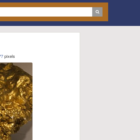
77
pixels