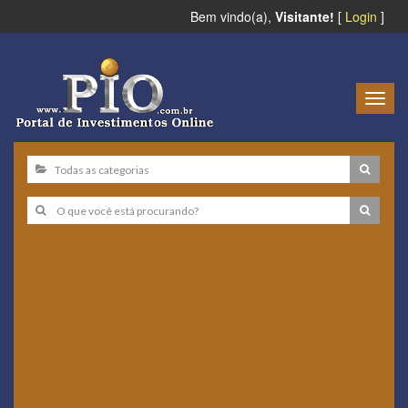
Bem vindo(a),
Visitante!
[
Login
]
Togg
navig