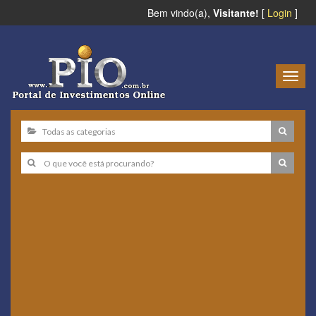
Bem vindo(a),
Visitante!
[
Login
]
Togg
navig