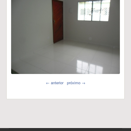
← anterior
próximo →