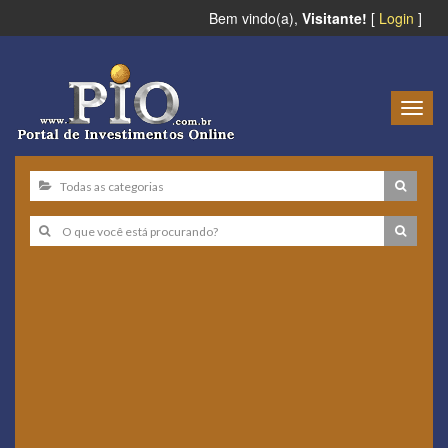
Bem vindo(a),
Visitante!
[
Login
]
Togg
navig