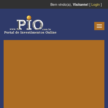
Bem vindo(a),
Visitante!
[
Login
]
Togg
navig