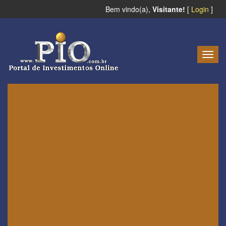
Bem vindo(a),
Visitante!
[
Login
]
Togg
navig