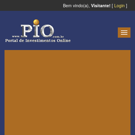
Bem vindo(a),
Visitante!
[
Login
]
Togg
navig