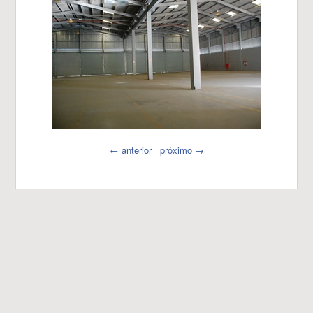
← anterior
próximo →