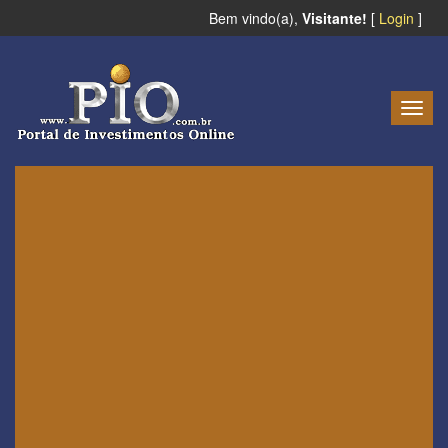
Bem vindo(a),
Visitante!
[
Login
]
Togg
navig