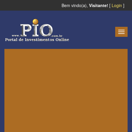
Bem vindo(a),
Visitante!
[
Login
]
Togg
navig