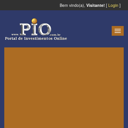
Bem vindo(a),
Visitante!
[
Login
]
Togg
navig