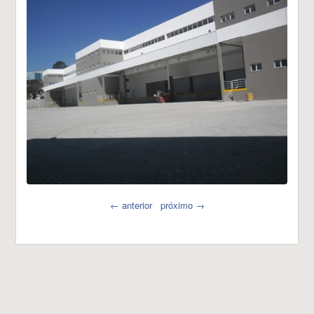
← anterior
próximo →