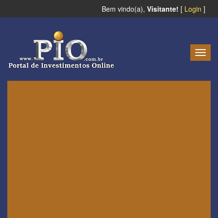
Bem vindo(a),
Visitante!
[
Login
]
Togg
navig