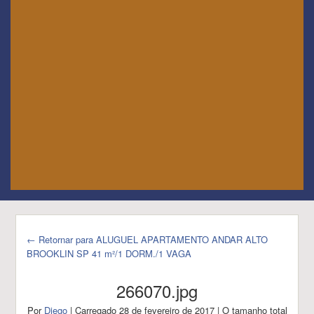
← Retornar para ALUGUEL APARTAMENTO ANDAR ALTO
BROOKLIN SP 41 m²/1 DORM./1 VAGA
266070.jpg
Por
Diego
|
Carregado
28 de fevereiro de 2017
|
O tamanho total