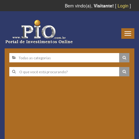
Bem vindo(a),
Visitante!
[
Login
]
Togg
navig