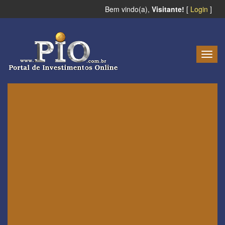
Bem vindo(a),
Visitante!
[
Login
]
Togg
navig