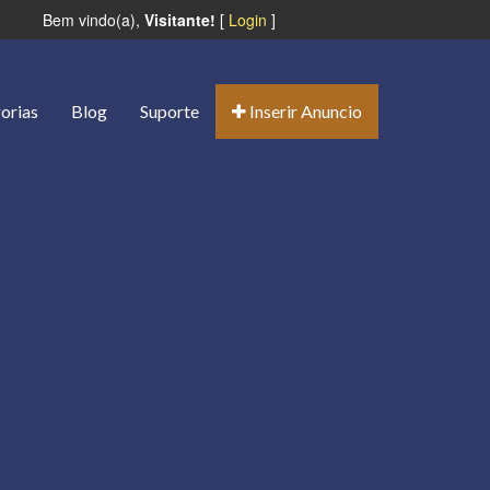
Bem vindo(a),
Visitante!
[
Login
]
orias
Blog
Suporte
Inserir Anuncio