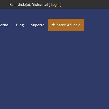
Bem vindo(a),
Visitante!
[
Login
]
orias
Blog
Suporte
Inserir Anuncio