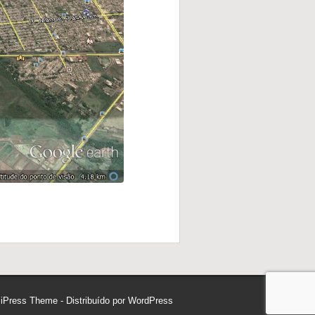
siPress Theme
- Distribuído por
WordPress