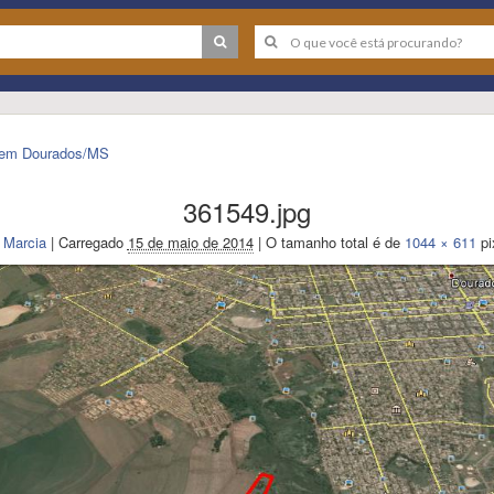
o em Dourados/MS
361549.jpg
Marcia
|
Carregado
15 de maio de 2014
|
O tamanho total é de
1044 × 611
pi