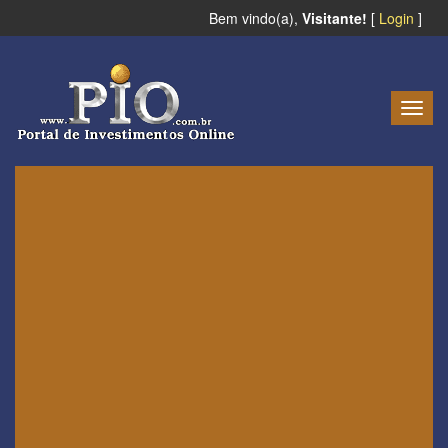
Bem vindo(a),
Visitante!
[
Login
]
Togg
navig