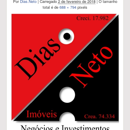
Por
Dias.Neto
|
Carregado
2 de fevereiro de 2018
|
O tamanho
total é de
688 × 794
pixels