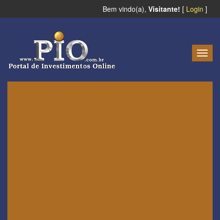
Bem vindo(a),
Visitante!
[
Login
]
Togg
navig