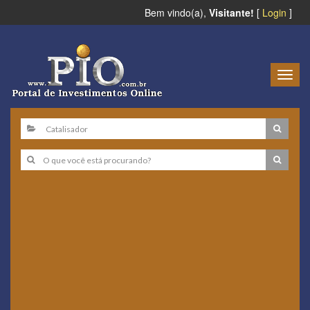
Bem vindo(a),
Visitante!
[
Login
]
Togg
navig