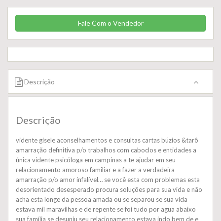
Fale Com o Vendedor
Descrição
Descrição
vidente gisele aconselhamentos e consultas cartas búzios &tarô
amarração definitiva p/o trabalhos com caboclos e entidades a
única vidente psicóloga em campinas a te ajudar em seu
relacionamento amoroso familiar e a fazer a verdadeira
amarração p/o amor infalível… se você esta com problemas esta
desorientado desesperado procura soluções para sua vida e não
acha esta longe da pessoa amada ou se separou se sua vida
estava mil maravilhas e de repente se foi tudo por agua abaixo
sua família se desuniu seu relacionamento estava indo bem de e