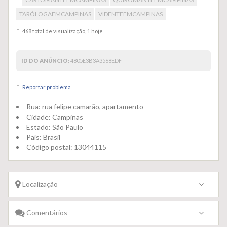
TARÓLOGAEMCAMPINAS
VIDENTEEMCAMPINAS
468 total de visualização, 1 hoje
ID DO ANÚNCIO:
4805E3B3A3568EDF
Reportar problema
Rua:
rua felipe camarão, apartamento
Cidade:
Campinas
Estado:
São Paulo
País:
Brasil
Código postal:
13044115
Localização
Comentários