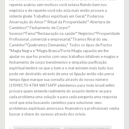
repente acabou sem motivos você estava fluindo bem nos
negócios e de repente você não esta mais então procure a
vidente gisele Trabalhos espirituais em Geral,* Poderosa
Amarração do Amor!* Ritual da Prosperidade!* Abertura de
Caminhos!* Fechamento de Corpo!*
Sucesso!*Fama!*Restauração na saúde!* Negócios!*Prosperidade
Profissional ,comercial e empresarial,*Tiramos Rival do seu
Caminho!*Quebramos Demandas,* Todos os tipos de Pactos
*Magia Negra e *Magia Branca*Forte Magia capacita em lhe
ajudar no que for preciso com seus trabalhos infalíveis e magias e
fechamento de corpo benzimentos e simpatias purificação
espiritual lembre-se que o bem e o mal existem mais tudo isso
pode ser destruído através de uma só ligação então não perca
tempo ligue marque sua consulta através do nosso número
(19)98170-4784 WATSAPP atendemos para todo brasil enfim
procure quem entende realmente do assunto lembre-se para
cada problema uma solução e para cada pergunta uma resposta
você que esta buscando caminhos para solucionar seus
problemas espirituais amorosos: financeiros e profissionais venha
buscar a chave do sucesso através dos orixás
CARTOMANTEEMCAMPINAS
QUIROMANTEEMCAMPINAS