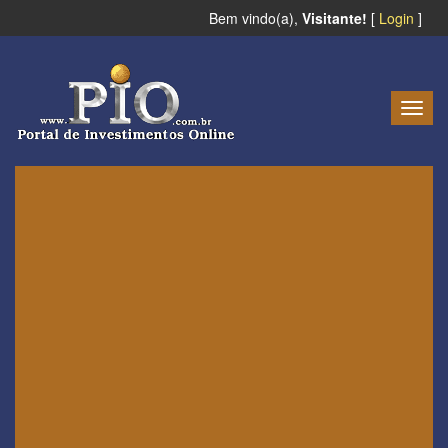
Bem vindo(a),
Visitante!
[
Login
]
Togg
navig