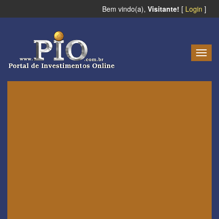
Bem vindo(a),
Visitante!
[
Login
]
Togg
navig