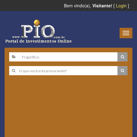
Bem vindo(a),
Visitante!
[
Login
]
Togg
navig