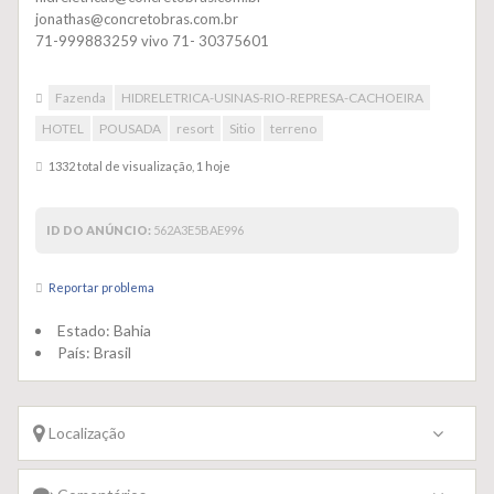
jonathas@concretobras.com.br
71-999883259 vivo 71- 30375601
Fazenda
HIDRELETRICA-USINAS-RIO-REPRESA-CACHOEIRA
HOTEL
POUSADA
resort
Sitio
terreno
1332 total de visualização, 1 hoje
ID DO ANÚNCIO:
562A3E5BAE996
Reportar problema
Estado:
Bahia
País:
Brasil
Localização