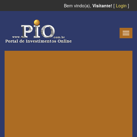
Bem vindo(a),
Visitante!
[
Login
]
Togg
navig