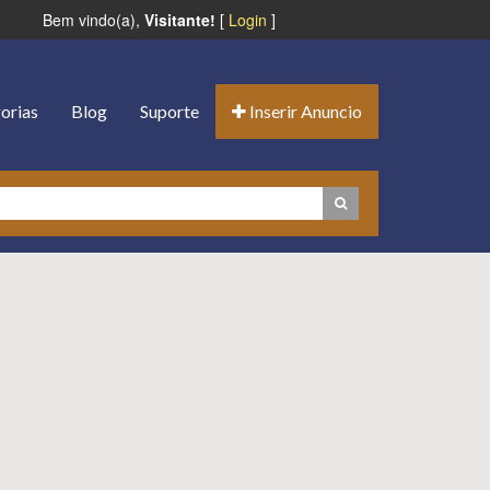
Bem vindo(a),
Visitante!
[
Login
]
orias
Blog
Suporte
Inserir Anuncio