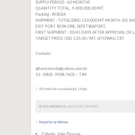
SUPPLY PERIOD : 60 MONTHS
QUANTITY TOTAL : 9.000.000.00 MT.
Packing : IN BULK
SHIPMENT : TOTALIZING 150.000 MT MONTH. (01 SHI
EXIT PORT IRON ORE: SEPETIBAPORT.
FIRST SHIPMENT : 30/45 DAYS AFTER APPROVAL OF L
TARGET PRICE: USD 135.00 / MT. (STOWAG CIF)
Contato:
gibacicotoste@yahoo.com.br
55- (083)- 9908.7605 – TIM
911 total de visualização, 1 hoje
ID DO ANÚNCIO:
4665CE5D72B34867
Reportar problema
Cidade:
João Pessoa