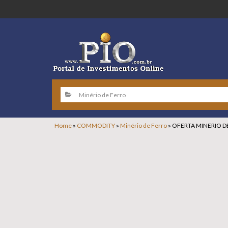
Home
»
COMMODITY
»
Minério de Ferro
»
OFERTA MINERIO D