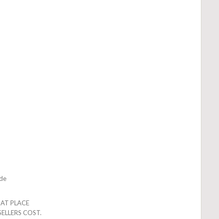
de
DAT PLACE
SELLERS COST.