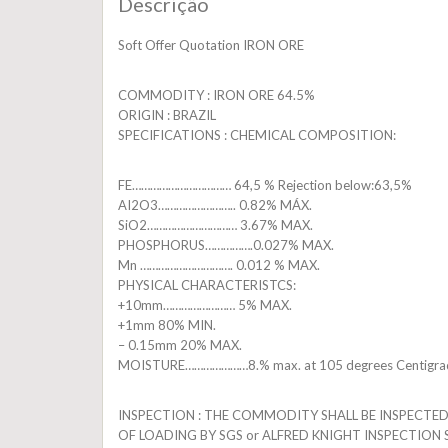
Descrição
Soft Offer Quotation IRON ORE
COMMODITY : IRON ORE 64.5%
ORIGIN : BRAZIL
SPECIFICATIONS : CHEMICAL COMPOSITION:
FE…………………………… 64,5 % Rejection below:63,5%
AI2O3…………………….. 0.82% MÁX.
SiO2………………………… 3.67% MAX.
PHOSPHORUS…………….0.027% MAX.
Mn …………………………. 0.012 % MAX.
PHYSICAL CHARACTERISTCS:
+10mm…………………… 5% MAX.
+1mm 80% MIN.
– 0.15mm 20% MAX.
MOISTURE…………………8.% max. at 105 degrees Centigra
INSPECTION : THE COMMODITY SHALL BE INSPECTE
OF LOADING BY SGS or ALFRED KNIGHT INSPECTION 