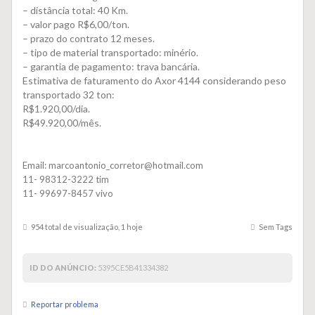
– distância total: 40 Km.
– valor pago R$6,00/ton.
– prazo do contrato 12 meses.
– tipo de material transportado: minério.
– garantia de pagamento: trava bancária.
Estimativa de faturamento do Axor 4144 considerando peso
transportado 32 ton:
R$1.920,00/dia.
R$49.920,00/mês.
Email: marcoantonio_corretor@hotmail.com
11- 98312-3222 tim
11- 99697-8457 vivo
954 total de visualização, 1 hoje
Sem Tags
ID DO ANÚNCIO:
5395CE5B41334382
Reportar problema