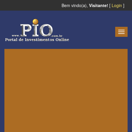
Bem vindo(a),
Visitante!
[
Login
]
Togg
navig