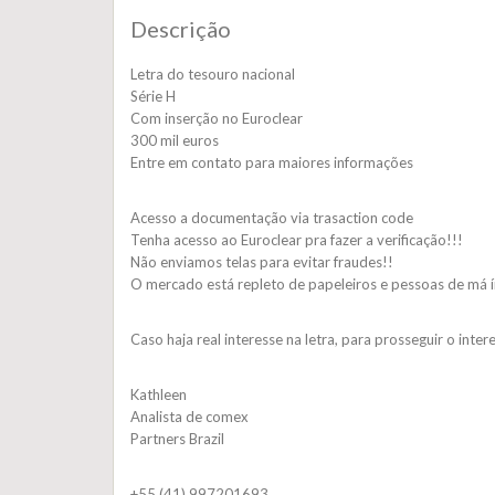
Descrição
Letra do tesouro nacional
Série H
Com inserção no Euroclear
300 mil euros
Entre em contato para maiores informações
Acesso a documentação via trasaction code
Tenha acesso ao Euroclear pra fazer a verificação!!!
Não enviamos telas para evitar fraudes!!
O mercado está repleto de papeleiros e pessoas de má í
Caso haja real interesse na letra, para prosseguir o int
Kathleen
Analista de comex
Partners Brazil
+55 (41) 997201693