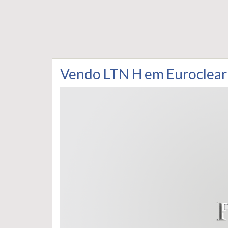
Vendo LTN H em Euroclear