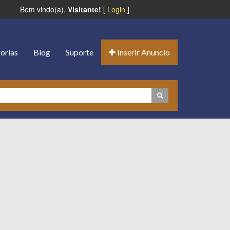
Bem vindo(a),
Visitante!
[
Login
]
orias
Blog
Suporte
Inserir Anuncio