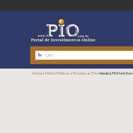
Home
»
Títulos Públicos e Privados
»
LTN
»
Vendo LTN H em Euro