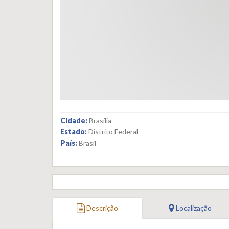
Cidade:
Brasília
Estado:
Distrito Federal
País:
Brasil
Descrição
Localização