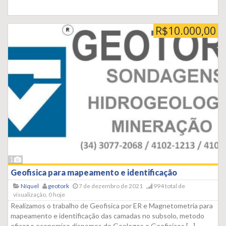
R$10.000,00
1
Geofisica para mapeamento e identificação
Níquel
geotork
7 de dezembro de 2021
994 total de
visualização, 0 hoje
Realizamos o trabalho de Geofisica por ER e Magnetometria para
mapeamento e identificação das camadas no subsolo, metodo
eficaz e economico,dispomos de Geologos e Geofisicos
[…]