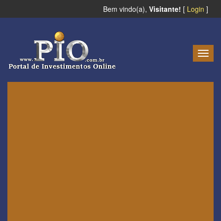
Bem vindo(a),
Visitante!
[
Login
]
Togg
navig